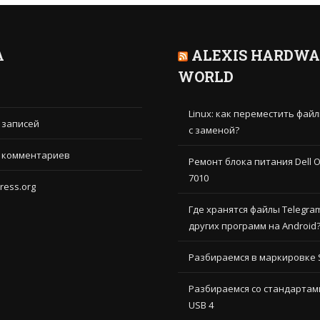
А
ALEXIS HARDWA
WORLD
Linux: как переместить фай
 записей
с заменой?
 комментариев
Ремонт блока питания Dell O
7010
ress.org
Где хранятся файлы Telegra
других программ на Android
Разбираемся в маркировке 
Разбираемся со стандартами
USB 4