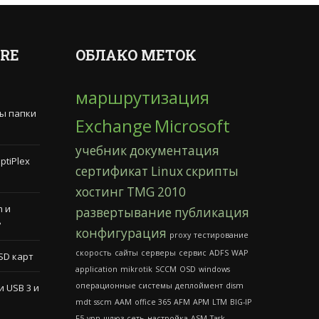
RE
ОБЛАКО МЕТОК
маршрутизация
лы папки
Exchange
Microsoft
учебник
документация
ptiPlex
сертификат
Linux
скрипты
хостинг
TMG
2010
m и
развертывание
публикация
?
конфигурация
proxy
тестирование
скорость
сайты
серверы
сервис
ADFS
WAP
SD карт
application
mikrotik
SCCM
OSD
windows
операционные системы
деплоймент
dism
 USB 3 и
mdt
sscm
AAM
office 365
AFM
APM
LTM
BIG-IP
F5
vpn
шлюз
сеть
настройка
ASM
Task