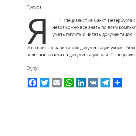
Привет!
Я
— IT специалист из Санкт-Петербурга с
невозможно все знать по всем компью
уметь гуглить и читать документацию.
И на поиск «правильной» документации уходит бол
полезные ссылки на документацию для IT специалис
Enjoy!
Facebook
Twitter
Email
WhatsApp
LinkedIn
VK
Tele
От