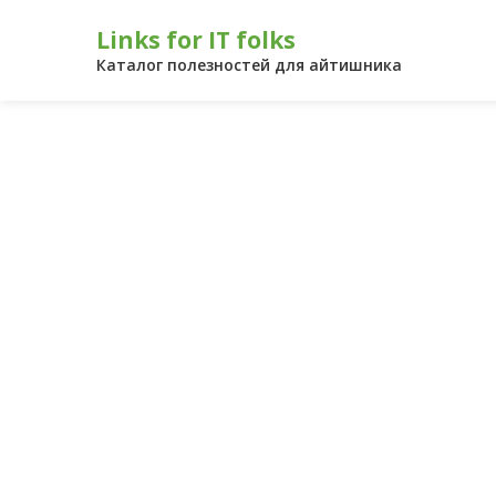
Перейти
Links for IT folks
к
контенту
Каталог полезностей для айтишника