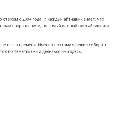
о стажем с 2004 года. И каждый айтишник знает, что
терам направлениям, но самый важный скил айтишника —
ьше всего времени. Именно поэтому я решил собирать
тов по тематиками и делиться ими здесь.
gram
править