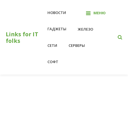
Перейти
к
НОВОСТИ
МЕНЮ
контенту
ГАДЖЕТЫ
ЖЕЛЕЗО
Links for IT
folks
СЕТИ
СЕРВЕРЫ
СОФТ
На главную
хостинг
хостинг