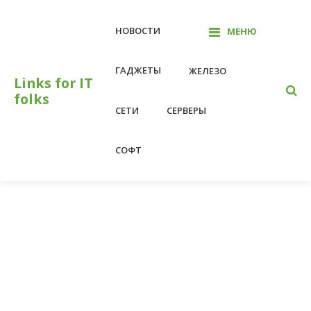
Перейти
к
НОВОСТИ
МЕНЮ
контенту
ГАДЖЕТЫ
ЖЕЛЕЗО
Links for IT
folks
СЕТИ
СЕРВЕРЫ
СОФТ
На главную
конфигурация
конфигурация