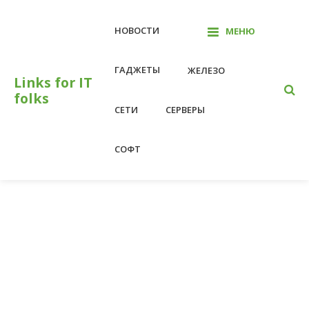
Перейти
к
НОВОСТИ
МЕНЮ
контенту
ГАДЖЕТЫ
ЖЕЛЕЗО
Links for IT
folks
СЕТИ
СЕРВЕРЫ
СОФТ
На главную
настройка
настройка