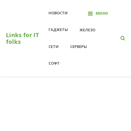
Перейти
к
НОВОСТИ
МЕНЮ
контенту
ГАДЖЕТЫ
ЖЕЛЕЗО
Links for IT
folks
СЕТИ
СЕРВЕРЫ
СОФТ
На главную
Linux
Linux