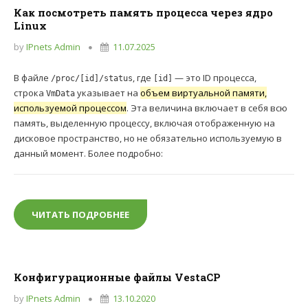
Как посмотреть память процесса через ядро
Linux
by
IPnets Admin
11.07.2025
В файле
, где
— это ID процесса,
/proc/[id]/status
[id]
строка
указывает на
объем виртуальной памяти,
VmData
используемой процессом
. Эта величина включает в себя всю
память, выделенную процессу, включая отображенную на
дисковое пространство, но не обязательно используемую в
данный момент. Более подробно:
ЧИТАТЬ ПОДРОБНЕЕ
КАК ПОСМОТРЕТЬ ПАМЯТЬ ПРОЦЕССА 
Конфигурационные файлы VestaCP
by
IPnets Admin
13.10.2020