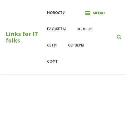
Перейти
к
НОВОСТИ
МЕНЮ
контенту
ГАДЖЕТЫ
ЖЕЛЕЗО
Links for IT
folks
СЕТИ
СЕРВЕРЫ
СОФТ
На главную
F5
F5