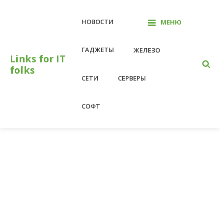
Перейти
к
НОВОСТИ
МЕНЮ
контенту
ГАДЖЕТЫ
ЖЕЛЕЗО
Links for IT
folks
СЕТИ
СЕРВЕРЫ
СОФТ
На главную
2019
2019