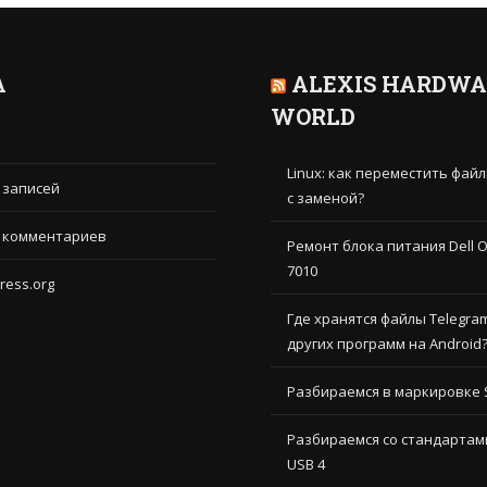
А
ALEXIS HARDWA
WORLD
Linux: как переместить фай
 записей
с заменой?
 комментариев
Ремонт блока питания Dell O
7010
ress.org
Где хранятся файлы Telegra
других программ на Android
Разбираемся в маркировке 
Разбираемся со стандартами
USB 4