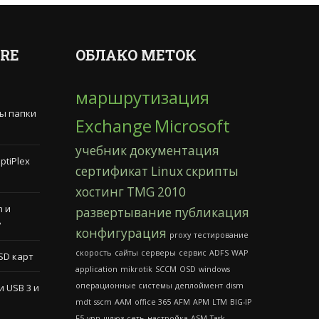
RE
ОБЛАКО МЕТОК
маршрутизация
лы папки
Exchange
Microsoft
учебник
документация
ptiPlex
сертификат
Linux
скрипты
хостинг
TMG
2010
m и
развертывание
публикация
?
конфигурация
proxy
тестирование
скорость
сайты
серверы
сервис
ADFS
WAP
SD карт
application
mikrotik
SCCM
OSD
windows
операционные системы
деплоймент
dism
 USB 3 и
mdt
sscm
AAM
office 365
AFM
APM
LTM
BIG-IP
F5
vpn
шлюз
сеть
настройка
ASM
Task