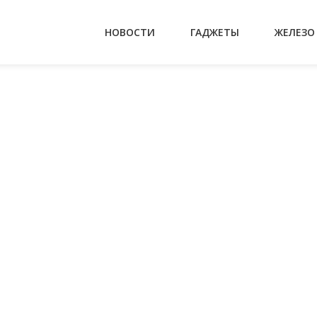
НОВОСТИ
ГАДЖЕТЫ
ЖЕЛЕЗО
На главную
cpu time
cpu time